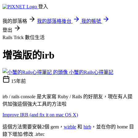
登入
我的部落格
我的部落格後台
我的帳號
登出
Rails Trick
數位生活
增強版的irb
小蟹的Rails心得筆記
15年前
irb / rails console 是大家寫 Ruby / Rails 的好朋友，現在有人提
供加強這個強大工具的方法啦
Improve IRB (and fix it on mac OS X)
這個方法需要安裝2個 gem，
wirble
和
hirb
，並在你的 home 目
錄下增加/修改 .irbrc