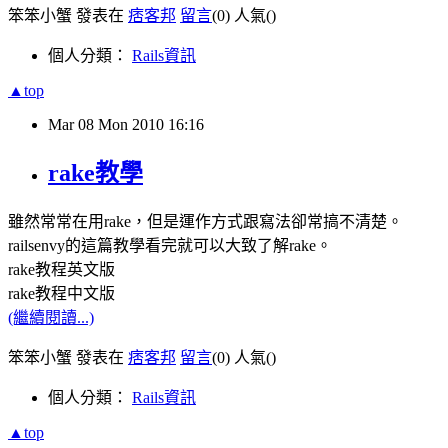
笨笨小蟹 發表在
痞客邦
留言
(0)
人氣(
)
個人分類：
Rails資訊
▲top
Mar
08
Mon
2010
16:16
rake教學
雖然常常在用rake，但是運作方式跟寫法卻常搞不清楚。
railsenvy的這篇教學看完就可以大致了解rake。
rake教程英文版
rake教程中文版
(繼續閱讀...)
笨笨小蟹 發表在
痞客邦
留言
(0)
人氣(
)
個人分類：
Rails資訊
▲top