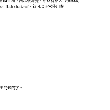
flash 檔，所以很漂亮、所以有點大（快500k）
n-flash-chart.swf，就可以正常使用啦
了會出問題的字。