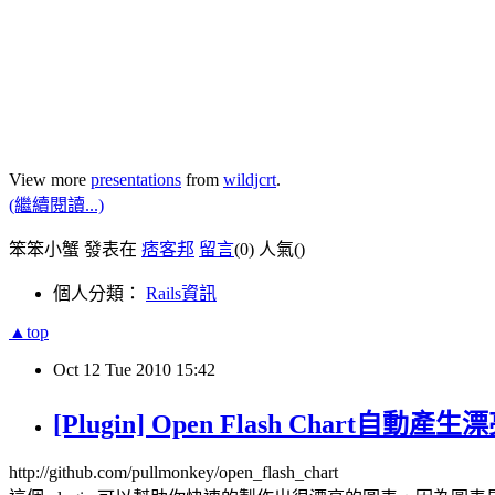
View more
presentations
from
wildjcrt
.
(繼續閱讀...)
笨笨小蟹 發表在
痞客邦
留言
(0)
人氣(
)
個人分類：
Rails資訊
▲top
Oct
12
Tue
2010
15:42
[Plugin] Open Flash Chart自
http://github.com/pullmonkey/open_flash_chart